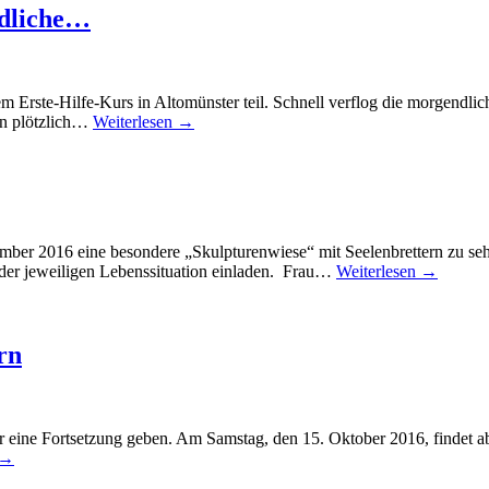
ndliche…
 Erste-Hilfe-Kurs in Altomünster teil. Schnell verflog die morgendli
en plötzlich…
Weiterlesen →
mber 2016 eine besondere „Skulpturenwiese“ mit Seelenbrettern zu seh
er jeweiligen Lebenssituation einladen. Frau…
Weiterlesen →
rn
ahr eine Fortsetzung geben. Am Samstag, den 15. Oktober 2016, finde
 →