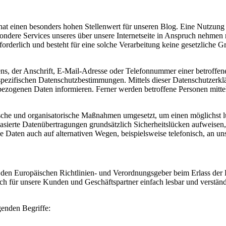
hat einen besonders hohen Stellenwert für unseren Blog. Eine Nutzung d
ondere Services unseres über unsere Internetseite in Anspruch nehmen
orderlich und besteht für eine solche Verarbeitung keine gesetzliche G
, der Anschrift, E-Mail-Adresse oder Telefonnummer einer betroffenen
ezifischen Datenschutzbestimmungen. Mittels dieser Datenschutzerklä
ezogenen Daten informieren. Ferner werden betroffene Personen mittel
ische und organisatorische Maßnahmen umgesetzt, um einen möglichst lüc
ierte Datenübertragungen grundsätzlich Sicherheitslücken aufweisen, 
e Daten auch auf alternativen Wegen, beispielsweise telefonisch, an uns
rch den Europäischen Richtlinien- und Verordnungsgeber beim Erlass
uch für unsere Kunden und Geschäftspartner einfach lesbar und verstän
genden Begriffe: