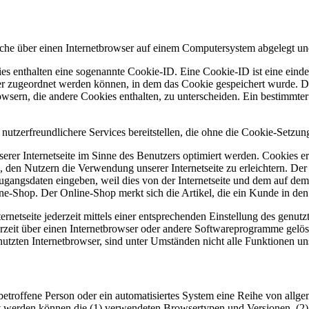
lche über einen Internetbrowser auf einem Computersystem abgelegt un
es enthalten eine sogenannte Cookie-ID. Eine Cookie-ID ist eine einde
r zugeordnet werden können, in dem das Cookie gespeichert wurde. Die
owsern, die andere Cookies enthalten, zu unterscheiden. Ein bestimmte
nutzerfreundlichere Services bereitstellen, die ohne die Cookie-Setzun
erer Internetseite im Sinne des Benutzers optimiert werden. Cookies er
 den Nutzern die Verwendung unserer Internetseite zu erleichtern. Der 
ne Zugangsdaten eingeben, weil dies von der Internetseite und dem au
ne-Shop. Der Online-Shop merkt sich die Artikel, die ein Kunde in den 
rnetseite jederzeit mittels einer entsprechenden Einstellung des genu
erzeit über einen Internetbrowser oder andere Softwareprogramme gelösc
utzten Internetbrowser, sind unter Umständen nicht alle Funktionen uns
ine betroffene Person oder ein automatisiertes System eine Reihe von a
sst werden können die (1) verwendeten Browsertypen und Versionen, (2