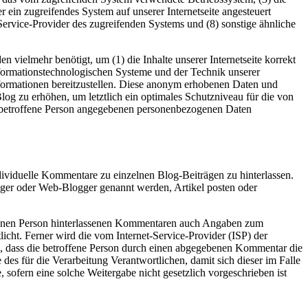
r ein zugreifendes System auf unserer Internetseite angesteuert
t-Service-Provider des zugreifenden Systems und (8) sonstige ähnliche
vielmehr benötigt, um (1) die Inhalte unserer Internetseite korrekt
 informationstechnologischen Systeme und der Technik unserer
nformationen bereitzustellen. Diese anonym erhobenen Daten und
log zu erhöhen, um letztlich ein optimales Schutzniveau für die von
e betroffene Person angegebenen personenbezogenen Daten
individuelle Kommentare zu einzelnen Blog-Beiträgen zu hinterlassen.
logger oder Web-Blogger genannt werden, Artikel posten oder
roffenen Person hinterlassenen Kommentaren auch Angaben zum
ht. Ferner wird die vom Internet-Service-Provider (ISP) der
ll, dass die betroffene Person durch einen abgegebenen Kommentar die
 des für die Verarbeitung Verantwortlichen, damit sich dieser im Falle
sofern eine solche Weitergabe nicht gesetzlich vorgeschrieben ist