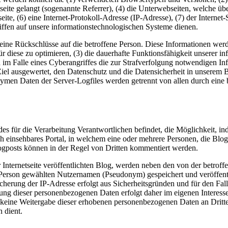
seite gelangt (sogenannte Referrer), (4) die Unterwebseiten, welche übe
eite, (6) eine Internet-Protokoll-Adresse (IP-Adresse), (7) der Interne
ffen auf unsere informationstechnologischen Systeme dienen.
ne Rückschlüsse auf die betroffene Person. Diese Informationen werden 
 für diese zu optimieren, (3) die dauerhafte Funktionsfähigkeit unserer
n im Falle eines Cyberangriffes die zur Strafverfolgung notwendigen I
 Ziel ausgewertet, den Datenschutz und die Datensicherheit in unserem B
onymen Daten der Server-Logfiles werden getrennt von allen durch ein
 des für die Verarbeitung Verantwortlichen befindet, die Möglichkeit, 
ntlich einsehbares Portal, in welchem eine oder mehrere Personen, die B
gposts können in der Regel von Dritten kommentiert werden.
er Internetseite veröffentlichten Blog, werden neben den von der bet
rson gewählten Nutzernamen (Pseudonym) gespeichert und veröffentlic
icherung der IP-Adresse erfolgt aus Sicherheitsgründen und für den Fa
erung dieser personenbezogenen Daten erfolgt daher im eigenen Interesse
 keine Weitergabe dieser erhobenen personenbezogenen Daten an Dritte, 
 dient.