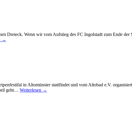
ldenen Dreieck. Wenn wir vom Aufstieg des FC Ingolstadt zum Ende de
n →
penfestifal in Altomünster stattfindet und vom Altobad e.V. organisiert
pril geht…
Weiterlesen →