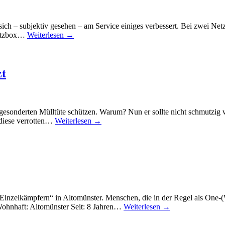
ich – subjektiv gesehen – am Service einiges verbessert. Bei zwei Net
ritzbox…
Weiterlesen →
zt
esonderten Mülltüte schützen. Warum? Nun er sollte nicht schmutzig we
 diese verrotten…
Weiterlesen →
den „Einzelkämpfern“ in Altomünster. Menschen, die in der Regel als O
Wohnhaft: Altomünster Seit: 8 Jahren…
Weiterlesen →