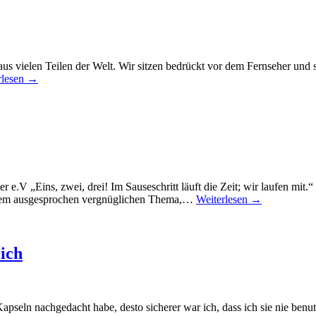
aus vielen Teilen der Welt. Wir sitzen bedrückt vor dem Fernseher un
rlesen →
r e.V „Eins, zwei, drei! Im Sauseschritt läuft die Zeit; wir laufen mi
einem ausgesprochen vergnüglichen Thema,…
Weiterlesen →
ich
 Kapseln nachgedacht habe, desto sicherer war ich, dass ich sie nie ben