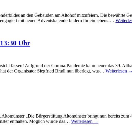
lenderbildes an den Gebäuden am Altohof mitzufeiern. Die bewährte Ge
 engagiert mit neuen Adventskalenderbildern für ein lebens-…
Weiterl
 13:30 Uhr
icht fassen! Aufgrund der Corona-Pandemie kann heuer das 39. Altbai
e hat der Organisator Siegfried Bradl nun überlegt, was…
Weiterlesen 
Altomünster „Die Bürgerstiftung Altomünster bringt nun bereits zum 4
ünster enthalten. Möglich wurde das…
Weiterlesen →