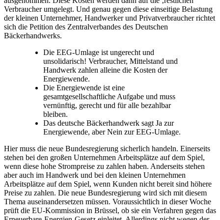
ausgenommen. Diese Kosten werden dann auf die ‚restlichen‘
Verbraucher umgelegt. Und genau gegen diese einseitige Belastung
der kleinen Unternehmer, Handwerker und Privatverbraucher richtet
sich die Petition des Zentralverbandes des Deutschen
Bäckerhandwerks.
Die EEG-Umlage ist ungerecht und
unsolidarisch! Verbraucher, Mittelstand und
Handwerk zahlen alleine die Kosten der
Energiewende.
Die Energiewende ist eine
gesamtgesellschaftliche Aufgabe und muss
vernünftig, gerecht und für alle bezahlbar
bleiben.
Das deutsche Bäckerhandwerk sagt Ja zur
Energiewende, aber Nein zur EEG-Umlage.
Hier muss die neue Bundesregierung sicherlich handeln. Einerseits
stehen bei den großen Unternehmen Arbeitsplätze auf dem Spiel,
wenn diese hohe Strompreise zu zahlen haben. Anderseits stehen
aber auch im Handwerk und bei den kleinen Unternehmen
Arbeitsplätze auf dem Spiel, wenn Kunden nicht bereit sind höhere
Preise zu zahlen. Die neue Bundesregierung wird sich mit diesem
Thema auseinandersetzen müssen. Voraussichtlich in dieser Woche
prüft die EU-Kommission in Brüssel, ob sie ein Verfahren gegen das
Erneuerbare-Energien-Gesetz einleitet. Allerdings nicht wegen der