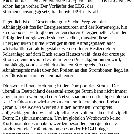
Blick auf das Thema erneuerbare Energien haben – das EEG gab es
schon lange vorher. Der Vorläufer des EEG, das
Stromeinspeisungsgesetz, trat bereits 1991 in Kraft.
Eigentlich ist das Gesetz eine gute Sache: Weg von der
Abhängigkeit fossiler Energieressourcen und der Kernenergie, hin
zu ökologisch verträglichen erneuerbaren Energiequellen. Um den
Erfolg der Energiewende sicherzustellen, mussten diese
Energiequellen für die Erzeuger in den Anfangsphasen auch
wirtschaftlich attraktiv gestaltet werden. Jeder Besitzer einer
Solaranlage auf dem Dach seines Hauses weiß, dass der erzeugte
Strom zu einem vorab fest definierten Preis abgenommen wird,
unabhängig vom tatsächlich aktuellen Strompreis. Da der
Abnahmepreis meist über den Preisen an den Strombörsen liegt, ist
der Ökostrom somit erst einmal teurer.
Die zweite Herausforderung ist der Transport des Stroms. Der
überall in Deutschland dezentral erzeugte Strom kann nicht immer
abgenommen werden, da der Netzausbau noch nicht abgeschlossen
ist. Der Ökostrom wird aber zu den vorab vereinbarten Preisen
gezahlt. Die Kosten werden auf den normalen Strompreis
aufgeschlagen, den wir prinzipiell alle zu zahlen haben. Prinzipiell.
Denn: Es gibt Ausnahmen. Um im globalen Wettbewerb keine
Kostennachteile zu haben, werden besonders energieintensiv
produzierende Großunternehmen von der EEG-Umlage