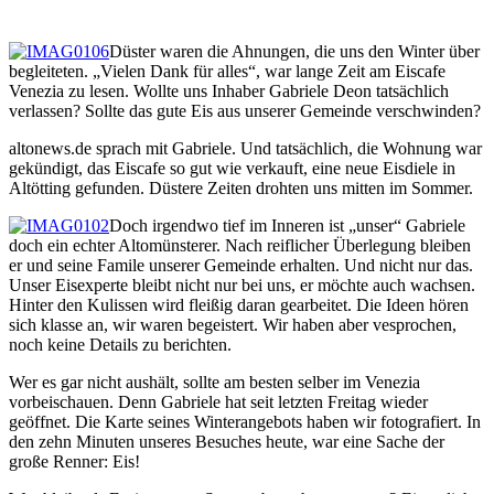
Düster waren die Ahnungen, die uns den Winter über
begleiteten. „Vielen Dank für alles“, war lange Zeit am Eiscafe
Venezia zu lesen. Wollte uns Inhaber Gabriele Deon tatsächlich
verlassen? Sollte das gute Eis aus unserer Gemeinde verschwinden?
altonews.de sprach mit Gabriele. Und tatsächlich, die Wohnung war
gekündigt, das Eiscafe so gut wie verkauft, eine neue Eisdiele in
Altötting gefunden. Düstere Zeiten drohten uns mitten im Sommer.
Doch irgendwo tief im Inneren ist „unser“ Gabriele
doch ein echter Altomünsterer. Nach reiflicher Überlegung bleiben
er und seine Famile unserer Gemeinde erhalten. Und nicht nur das.
Unser Eisexperte bleibt nicht nur bei uns, er möchte auch wachsen.
Hinter den Kulissen wird fleißig daran gearbeitet. Die Ideen hören
sich klasse an, wir waren begeistert. Wir haben aber vesprochen,
noch keine Details zu berichten.
Wer es gar nicht aushält, sollte am besten selber im Venezia
vorbeischauen. Denn Gabriele hat seit letzten Freitag wieder
geöffnet. Die Karte seines Winterangebots haben wir fotografiert. In
den zehn Minuten unseres Besuches heute, war eine Sache der
große Renner: Eis!