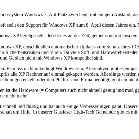
triebssystem Windows 7. Auf Platz zwei liegt, mit einigem Abstand, d
ft stellt den Support für Windows XP zum 8. April diesen Jahres ein. 
dows XP bereitgestellt. Jetzt ist es an der Zeit, gemeinsam mit unsere
 Windows XP, einschließlich automatischer Updates zum Schutz Ihres 
für Sicherheitsrisiken und Viren. Da viele Soft- und Hardwareherstelle
 und Geräten nicht mit Windows XP kompatibel sind.
en. Es muss nicht unbedingt Windows sein, Alternativen gibt es einige.
. Aprils alle XP Rechner auf einmal gekapert werden. Allerdings werde
nungen erstellt oder den PC für seine Firma benötigt, geht ein nicht 
en ist die Hardware (= Computer) auch nicht aktuell genug und muß gg
me nicht mehr.
t schnell und flüssig und hat auch einige Verbesserungen parat. Unsere 
schaft um Hilfe. In unserer Glasfaser High-Tech Gemeinde gibt es mit 