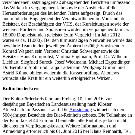
verschiedenen, satzungsgemäß abzugebenden Berichten umfassend
das Wirken im vergangenen Jahr sowie der Ausblick auf die
Herausforderungen des laufenden Jahres aufgezeigt. Durch das
unermüdliche Engagement der Verantwortlichen im Vorstand, der
Beisitzer, der Beschäftigten der VHS, der Kursleitungen sowie der
weiteren Förderer und Sponsoren wurden im vergangenen Jahr ca.
18.000 Doppelstunden geleistet (zum Vergleich: Im Jahr 2012
waren es ca. 11.000). Bei den turnusmäßigen Neuwahlen wurde das
bewährte Team in den jeweiligen Ämtern bestätigt: Vorsitzender
Konrad Wagner, sein Vertreter Christian Schweiger sowie die
Beisitzer Hans Kornprobst, Martina Englmann, Prof. Dr. Wilhelm
Liebhart, Siegfried Sureck, Josef Wiedmann, Michael Eggendinger,
Dr. Bernhard Stöhr und Tanja Lademann. Wolfgang Grimm und
Astrid Kühne obliegt weiterhin die Kassenprüfung. Altonews
wünscht alle Kraft für ein weiterhin erfolgreiches Wirken.
Kulturförderkreis
Der Kulturförderkreis fährt am Freitag, 10. Juni 2016, zur
diesjährigen Bayerischen Landesausstellung nach Kloster
Aldersbach im Passauer Land. Die
Ausstellung
widmet sich dem
500-jährigen Bestehen des Bier-Reinheitsgebotes. Die Teilnahme an
der Fahrt kostet 44 Euro und beinhaltet alle Eintritte, jedoch nicht
die eigenen Verpflegungskosten. Weitere Informationen und
Anmeldung erforderlich bis 01. Juni 2016 bei Klaus Reinhardt, Tel.