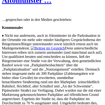
Altomünster …
…gesprochen oder in den Medien geschrieben:
Kommunales
♦ Nicht nur andernorts, auch in Altomünster ist die Parksituation in
der Ortsmitte ein mehr oder minder häufigeres Gesprächsthema der
Bürgerinnen/Bürger untereinander sowie kürzlich erneut auch im
Marktgemeinderat.
Denn unterschiedliche
Interessen reiben sich zumeist aneinander (und manchmal auch auf).
Um qualifiziert beraten und entscheiden zu können, ließ der
Bürgermeister eine Studie von der Verwaltung, dem gemeindlichen
Bauhof sowie von „Parkplatzbeobachtern“ über die
„Parkplatzsituation“ und die „Nutzungsmoral“ erstellen. Demnach
stehen insgesamt mehr als 300 Parkplätze (Zahlenangaben wie
bisher ohne Gewähr) im erweiterten, unmittelbar
benachbarten Straßenring rund um den Marktplatz (einschließlich
Bahnhof, Hechthof, alter Schulhof und „An der Schwemme“,
Pipinsrieder Straße) zur Verfügung. Dabei wurden nur die mit einer
Markierung gekennzeichneten Parkplätze auf öffentlichem Grund
angerechnet. Ergebnis der Studie ist, dass die Parkplätze im
Durchschnitt zu 70 % ausgelastet sind. Umgekehrt bedeutet dies,