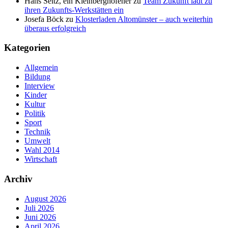
Hans Seitz, ein Kleinberghofener
zu
Team Zukunft lädt zu
ihren Zukunfts-Werkstätten ein
Josefa Böck
zu
Klosterladen Altomünster – auch weiterhin
überaus erfolgreich
Kategorien
Allgemein
Bildung
Interview
Kinder
Kultur
Politik
Sport
Technik
Umwelt
Wahl 2014
Wirtschaft
Archiv
August 2026
Juli 2026
Juni 2026
April 2026