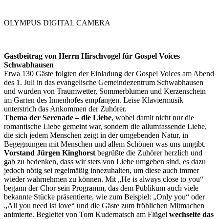
OLYMPUS DIGITAL CAMERA
Gastbeitrag von Herrn Hirschvogel für Gospel Voices
Schwabhausen
Etwa 130 Gäste folgten der Einladung der Gospel Voices am Abend
des 1. Juli in das evangelische Gemeindezentrum Schwabhausen
und wurden von Traumwetter, Sommerblumen und Kerzenschein
im Garten des Innenhofes empfangen. Leise Klaviermusik
unterstrich das Ankommen der Zuhörer.
Thema der Serenade – die Liebe
, wobei damit nicht nur die
romantische Liebe gemeint war, sondern die allumfassende Liebe,
die sich jedem Menschen zeigt in der umgebenden Natur, in
Begegnungen mit Menschen und allem Schönen was uns umgibt.
Vorstand Jürgen Kinghorst
begrüßte die Zuhörer herzlich und
gab zu bedenken, dass wir stets von Liebe umgeben sind, es dazu
jedoch nötig sei regelmäßig innezuhalten, um diese auch immer
wieder wahrnehmen zu können. Mit „He is always close to you“
begann der Chor sein Programm, das dem Publikum auch viele
bekannte Stücke präsentierte, wie zum Beispiel: „Only you“ oder
„All you need ist love“ und die Gäste zum fröhlichen Mitmachen
animierte. Begleitet von Tom Kudernatsch am Flügel
wechselte das