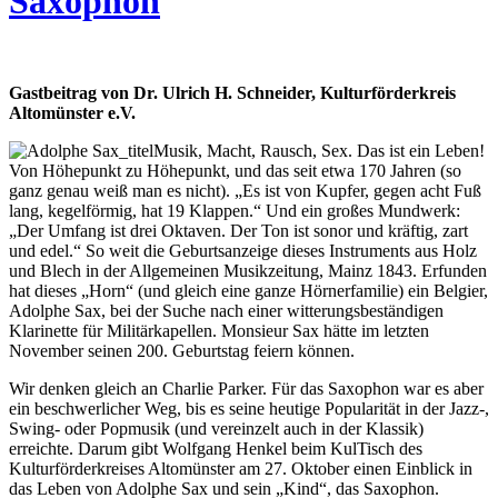
Saxophon
Gastbeitrag von Dr. Ulrich H. Schneider, Kulturförderkreis
Altomünster e.V.
Musik, Macht, Rausch, Sex. Das ist ein Leben!
Von Höhepunkt zu Höhepunkt, und das seit etwa 170 Jahren (so
ganz genau weiß man es nicht). „Es ist von Kupfer, gegen acht Fuß
lang, kegelförmig, hat 19 Klappen.“ Und ein großes Mundwerk:
„Der Umfang ist drei Oktaven. Der Ton ist sonor und kräftig, zart
und edel.“ So weit die Geburtsanzeige dieses Instruments aus Holz
und Blech in der Allgemeinen Musikzeitung, Mainz 1843. Erfunden
hat dieses „Horn“ (und gleich eine ganze Hörnerfamilie) ein Belgier,
Adolphe Sax, bei der Suche nach einer witterungsbeständigen
Klarinette für Militärkapellen. Monsieur Sax hätte im letzten
November seinen 200. Geburtstag feiern können.
Wir denken gleich an Charlie Parker. Für das Saxophon war es aber
ein beschwerlicher Weg, bis es seine heutige Popularität in der Jazz-,
Swing- oder Popmusik (und vereinzelt auch in der Klassik)
erreichte. Darum gibt Wolfgang Henkel beim KulTisch des
Kulturförderkreises Altomünster am 27. Oktober einen Einblick in
das Leben von Adolphe Sax und sein „Kind“, das Saxophon.