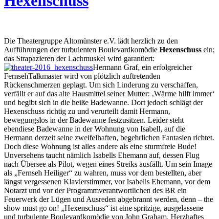
Hexenschuss
Die Theatergruppe Altomünster e.V. lädt herzlich zu den
Aufführungen der turbulenten Boulevardkomödie
Hexenschuss
ein;
das Strapazieren der Lachmuskel wird garantiert:
Hermann Graf, ein erfolgreicher
Fernseh­Talkmaster wird von plötzlich auftretenden
Rückenschmerzen geplagt. Um sich Linderung zu verschaffen,
verfällt er auf das alte Hausmittel seiner Mutter: ‚Wärme hilft immer‘
und begibt sich in die heiße Badewanne. Dort jedoch schlägt der
Hexenschuss richtig zu und verurteilt damit Hermann,
bewegungslos in der Badewanne festzusitzen. Leider steht
ebendiese Badewanne in der Wohnung von Isabell, auf die
Hermann derzeit seine zweifelhaften, begehrlichen Fantasien richtet.
Doch diese Wohnung ist alles andere als eine sturmfreie Bude!
Unversehens taucht nämlich Isabells Ehemann auf, dessen Flug
nach Übersee als Pilot, wegen eines Streiks ausfällt. Um sein Image
als „Fernseh­ Heiliger“ zu wahren, muss vor dem bestellten, aber
längst vergessenen Klavierstimmer, vor Isabells Ehemann, vor dem
Notarzt und vor der Programmverantwortlichen des BR ein
Feuerwerk der Lügen und Ausreden abgebrannt werden, denn – the
show must go on! „Hexenschuss“ ist eine spritzige, ausgelassene
und turbulente Boulevardkomödie von John Graham. Herzhaftes