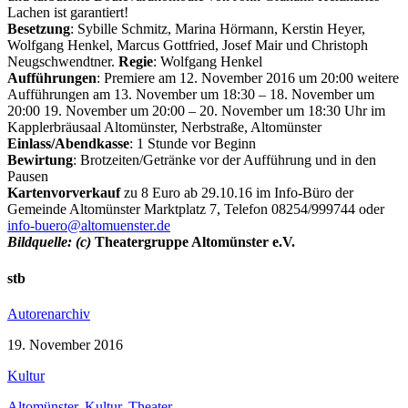
Lachen ist garantiert!
Besetzung
: Sybille Schmitz, Marina Hörmann, Kerstin Heyer,
Wolfgang Henkel, Marcus Gottfried, Josef Mair und Christoph
Neugschwendtner.
Regie
: Wolfgang Henkel
Aufführungen
: Premiere am 12. November 2016 um 20:00 weitere
Aufführungen am 13. November um 18:30 – 18. November um
20:00 19. November um 20:00 – 20. November um 18:30 Uhr im
Kapplerbräusaal Altomünster, Nerbstraße, Altomünster
Einlass/Abendkasse
: 1 Stunde vor Beginn
Bewirtung
: Brotzeiten/Getränke vor der Aufführung und in den
Pausen
Kartenvorverkauf
zu 8 Euro ab 29.10.16 im Info-Büro der
Gemeinde Altomünster Marktplatz 7, Telefon 08254/999744 oder
info-buero@altomuenster.de
Bildquelle: (c)
Theatergruppe Altomünster e.V.
stb
Autorenarchiv
19. November 2016
Kultur
Altomünster
,
Kultur
,
Theater