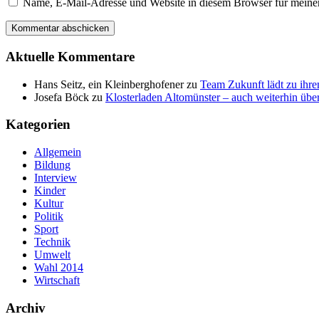
Name, E-Mail-Adresse und Website in diesem Browser für meine
Aktuelle Kommentare
Hans Seitz, ein Kleinberghofener
zu
Team Zukunft lädt zu ihre
Josefa Böck
zu
Klosterladen Altomünster – auch weiterhin über
Kategorien
Allgemein
Bildung
Interview
Kinder
Kultur
Politik
Sport
Technik
Umwelt
Wahl 2014
Wirtschaft
Archiv