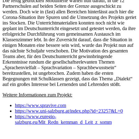
Die fertig gedruckten Modulhefte warten nun darauf, in die 12
Partnerschulen auf beiden Seiten der Grenze ausgeschickt zu
werden. Doch wie in (fast) allen Bereichen hinterlässt auch hier die
Corona-Situation ihre Spuren und die Umsetzung des Projekts geriet
ins Stocken. Die Unterrichtmaterialien konnten noch nicht wie
geplant im Deutschunterricht eingesetzt und getestet werden, da ihre
erfolgreiche Durchführung vom gemeinsamen Austausch im
Klassenzimmer lebt. In der Zuversicht darauf, dass die Situation in
einigen Monaten eine bessere sein wird, wurde das Projekt nun auf
das nächste Schuljahr verschoben. Die Motivation des gesamten
Teams aber, für den Deutschunterricht gewinnbringende
Erkenntnisse rundum die gesellschaftsrelevanten Themen
„Sprachenvielfalt – Sprachvariation – Sprachbewusstsein“
bereitzustellen, ist ungebrochen. Zudem haben die ersten
Begegnungen mit Schulklassen gezeigt, dass das Thema „Dialekt“
auf ein großes Interesse bei Lernenden und Lehrenden stößt.
Weitere Informationen zum Projekt:
https://www.spravive.com
https://www.uni-salzburg.at/index.php?id=23257&L=0
https://www.euregio-
salzburg.eu/Mit_Redn_kemman_d_Leit_z_somm