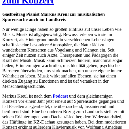
zum Konzert
Gastbeitrag Pianist Markus Kreul zur musikalischen
Spurensuche auch im Landkreis
Nur wenige Dinge haben so großen Einfluss auf unser Leben wie
Musik. Musik ist allgegenwärtig: Bewusst erleben wir sie im
Konzert, als Hintergrundmusik in verschiedenen Lebenslagen
schafft sie eine besondere Atmosphäre, die Natur lädt zu
wunderbaren Konzerten aus Vogelsang und Klängen ein. Seit
einiger Zeit nutzen auch Ärzte, Therapeuten und Pädagogen die
Kraft der Musik: Musik kann Schmerzen lindern, manchmal sogar
heilen, Erinnerungen wachrufen, uns Identität geben, psychische
Barrieren überwinden, uns stark machen, um unsere eigene innere
Wahrheit zu leben. Musik wirkt auf allen Ebenen, sie hat einen
direkten Zugang zu Emotionen und ist tief verankert in der
Menschheitsgeschichte.
Markus Kreul ist nach dem
Podcast
und dem gleichnamigen
Konzert vor einem Jahr jetzt erneut auf Spurensuche gegangen und
hat Facetten ausgearbeitet, die überraschend, faszinierend und
berührend sind. Eine besonderen Bezug zum Landkreis stellt er mit
seinen Erläuterungen zum Dachau-Lied her, dem Widerstandslied,
das Häftlinge im KZ-Dachau gesungen haben. Bei dem moderierten
Konzert erklingt außerdem Klaviermusik von Wolfgang Amadeus