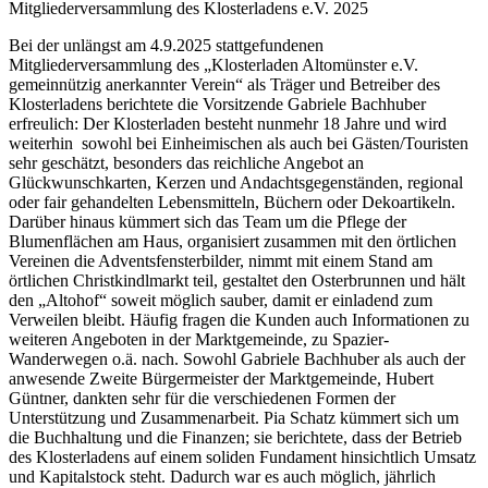
Mitgliederversammlung des Klosterladens e.V. 2025
Bei der unlängst am 4.9.2025 stattgefundenen
Mitgliederversammlung des „Klosterladen Altomünster e.V.
gemeinnützig anerkannter Verein“ als Träger und Betreiber des
Klosterladens berichtete die Vorsitzende Gabriele Bachhuber
erfreulich: Der Klosterladen besteht nunmehr 18 Jahre und wird
weiterhin sowohl bei Einheimischen als auch bei Gästen/Touristen
sehr geschätzt, besonders das reichliche Angebot an
Glückwunschkarten, Kerzen und Andachtsgegenständen, regional
oder fair gehandelten Lebensmitteln, Büchern oder Dekoartikeln.
Darüber hinaus kümmert sich das Team um die Pflege der
Blumenflächen am Haus, organisiert zusammen mit den örtlichen
Vereinen die Adventsfensterbilder, nimmt mit einem Stand am
örtlichen Christkindlmarkt teil, gestaltet den Osterbrunnen und hält
den „Altohof“ soweit möglich sauber, damit er einladend zum
Verweilen bleibt. Häufig fragen die Kunden auch Informationen zu
weiteren Angeboten in der Marktgemeinde, zu Spazier-
Wanderwegen o.ä. nach. Sowohl Gabriele Bachhuber als auch der
anwesende Zweite Bürgermeister der Marktgemeinde, Hubert
Güntner, dankten sehr für die verschiedenen Formen der
Unterstützung und Zusammenarbeit. Pia Schatz kümmert sich um
die Buchhaltung und die Finanzen; sie berichtete, dass der Betrieb
des Klosterladens auf einem soliden Fundament hinsichtlich Umsatz
und Kapitalstock steht. Dadurch war es auch möglich, jährlich