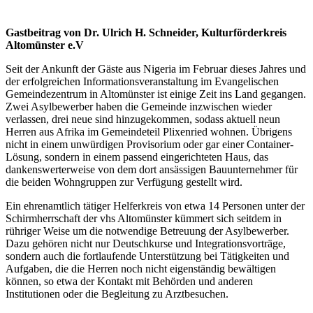
Gastbeitrag von Dr. Ulrich H. Schneider, Kulturförderkreis
Altomünster e.V
Seit der Ankunft der Gäste aus Nigeria im Februar dieses Jahres und
der erfolgreichen Informationsveranstaltung im Evangelischen
Gemeindezentrum in Altomünster ist einige Zeit ins Land gegangen.
Zwei Asylbewerber haben die Gemeinde inzwischen wieder
verlassen, drei neue sind hinzugekommen, sodass aktuell neun
Herren aus Afrika im Gemeindeteil Plixenried wohnen. Übrigens
nicht in einem unwürdigen Provisorium oder gar einer Container-
Lösung, sondern in einem passend eingerichteten Haus, das
dankenswerterweise von dem dort ansässigen Bauunternehmer für
die beiden Wohngruppen zur Verfügung gestellt wird.
Ein ehrenamtlich tätiger Helferkreis von etwa 14 Personen unter der
Schirmherrschaft der vhs Altomünster kümmert sich seitdem in
rühriger Weise um die notwendige Betreuung der Asylbewerber.
Dazu gehören nicht nur Deutschkurse und Integrationsvorträge,
sondern auch die fortlaufende Unterstützung bei Tätigkeiten und
Aufgaben, die die Herren noch nicht eigenständig bewältigen
können, so etwa der Kontakt mit Behörden und anderen
Institutionen oder die Begleitung zu Arztbesuchen.