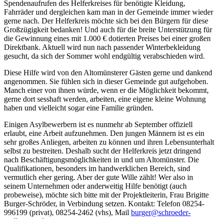
Spendenaufrufen des Helferkreises für benötigte Kleidung,
Fahrräder und dergleichen kam man in der Gemeinde immer wieder
gerne nach. Der Helferkreis möchte sich bei den Bürgern für diese
Großzügigkeit bedanken! Und auch für die breite Unterstützung für
die Gewinnung eines mit 1.000 € dotierten Preises bei einer großen
Direktbank. Aktuell wird nun nach passender Winterbekleidung
gesucht, da sich der Sommer wohl endgültig verabschieden wird.
Diese Hilfe wird von den Altomünsterer Gästen gerne und dankend
angenommen. Sie fühlen sich in dieser Gemeinde gut aufgehoben.
Manch einer von ihnen würde, wenn er die Möglichkeit bekommt,
gerne dort sesshaft werden, arbeiten, eine eigene kleine Wohnung
haben und vielleicht sogar eine Familie gründen.
Einigen Asylbewerbern ist es nunmehr ab September offiziell
erlaubt, eine Arbeit aufzunehmen. Den jungen Männern ist es ein
sehr großes Anliegen, arbeiten zu können und ihren Lebensunterhalt
selbst zu bestreiten. Deshalb sucht der Helferkreis jetzt dringend
nach Beschäftigungsmöglichkeiten in und um Altomünster. Die
Qualifikationen, besonders im handwerklichen Bereich, sind
vermutlich eher gering. Aber der gute Wille zählt! Wer also in
seinem Unternehmen oder anderweitig Hilfe benötigt (auch
probeweise), möchte sich bitte mit der Projektleiterin, Frau Brigitte
Burger-Schröder, in Verbindung setzen. Kontakt: Telefon 08254-
996199 (privat), 08254-2462 (vhs), Mail
burger@schroeder-