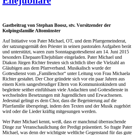
Ehejubilare
Gastbeitrag von Stephan Boosz, stv. Vorsitzender der
Kolpingsfamilie Altomünster
Auf Initiative von Pater Michael, OT, und dem Pfarrgemeinderat,
der satzungsgemäß den Priester in seinen pastoralen Aufgaben berät
und unterstützt, waren zum Sonntagsgottesdienst am 14. Juni 2015
besonders Ehepaare/Ehejubilare eingeladen. Pater Michael und
Diakon Jürgen Richter freuten sich sichtlich über die Vielzahl an
Gläubigen aus dem Pfarrverband. Musikalisch wurde der
Gottesdienst vom „Familienchor“ unter Leitung von Frau Michaela
Richter gestaltet. Der Chor gründete sich vor ein paar Jahren aus
einem Kreis sangesfreudiger Eltern von Kommunionkindern und
begleitete seither einfühlsam viele Andachten und Gottesdienste in
wechselnden Besetzungen mit Jugendlichen und Erwachsenen.
Jedesmal gelingt es dem Chor, dass die Begeisterung auf die
Pfarrfamilie überspringt, indem den Texten und der Musik zugehört
wird oder die Lieder kräftig mitgesungen werden.
Wer Pater Michael kennt, weiß, dass er manchmal überraschende
Dinge zur Veranschaulichung der Predigt präsentiert. So fragte Pater
Michael, was denn der wichtigste weltliche Gegenstand für das gute