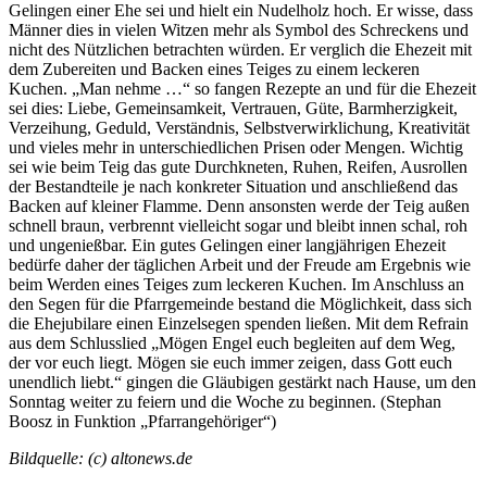
Gelingen einer Ehe sei und hielt ein Nudelholz hoch. Er wisse, dass
Männer dies in vielen Witzen mehr als Symbol des Schreckens und
nicht des Nützlichen betrachten würden. Er verglich die Ehezeit mit
dem Zubereiten und Backen eines Teiges zu einem leckeren
Kuchen. „Man nehme …“ so fangen Rezepte an und für die Ehezeit
sei dies: Liebe, Gemeinsamkeit, Vertrauen, Güte, Barmherzigkeit,
Verzeihung, Geduld, Verständnis, Selbstverwirklichung, Kreativität
und vieles mehr in unterschiedlichen Prisen oder Mengen. Wichtig
sei wie beim Teig das gute Durchkneten, Ruhen, Reifen, Ausrollen
der Bestandteile je nach konkreter Situation und anschließend das
Backen auf kleiner Flamme. Denn ansonsten werde der Teig außen
schnell braun, verbrennt vielleicht sogar und bleibt innen schal, roh
und ungenießbar. Ein gutes Gelingen einer langjährigen Ehezeit
bedürfe daher der täglichen Arbeit und der Freude am Ergebnis wie
beim Werden eines Teiges zum leckeren Kuchen. Im Anschluss an
den Segen für die Pfarrgemeinde bestand die Möglichkeit, dass sich
die Ehejubilare einen Einzelsegen spenden ließen. Mit dem Refrain
aus dem Schlusslied „Mögen Engel euch begleiten auf dem Weg,
der vor euch liegt. Mögen sie euch immer zeigen, dass Gott euch
unendlich liebt.“ gingen die Gläubigen gestärkt nach Hause, um den
Sonntag weiter zu feiern und die Woche zu beginnen. (Stephan
Boosz in Funktion „Pfarrangehöriger“)
Bildquelle: (c) altonews.de