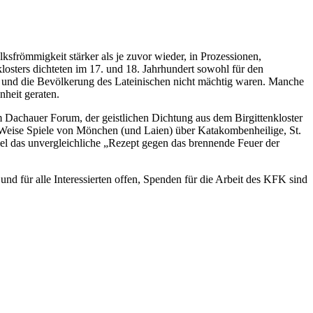
sfrömmigkeit stärker als je zuvor wieder, in Prozessionen,
klosters dichteten im 17. und 18. Jahrhundert sowohl für den
n und die Bevölkerung des Lateinischen nicht mächtig waren. Manche
nheit geraten.
 Dachauer Forum, der geistlichen Dichtung aus dem Birgittenkloster
me Weise Spiele von Mönchen (und Laien) über Katakombenheilige, St.
piel das unvergleichliche „Rezept gegen das brennende Feuer der
nd für alle Interessierten offen, Spenden für die Arbeit des KFK sind