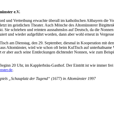
münster e.V.
d und Vertreibung erwachte überall im katholischen Altbayern die Volk
uletzt im geistlichen Theater. Auch Mönche des Altomünsterer Birgitten
kt. Sie schrieben und reimten ausnahmslos auf Deutsch, da die Nonne
uiert und wieder aufgeführt worden, dann aber wohl erneut in Vergesse
Tisch am Dienstag, den 29. September, diesmal in Kooperation mit dem
ker aus Altomünster, wird wie schon oft beim KulTisch auf unterhaltsa
tiert er aber auch seine Entdeckungen dichtender Nonnen, wie zum Beis
ginn 20 Uhr, im Kapplerbräu-Gasthof. Der Eintritt ist wie immer frei u
ster.de
.
nspiels „Schauplatz der Tugend“ (1677) in Altomünster 1997