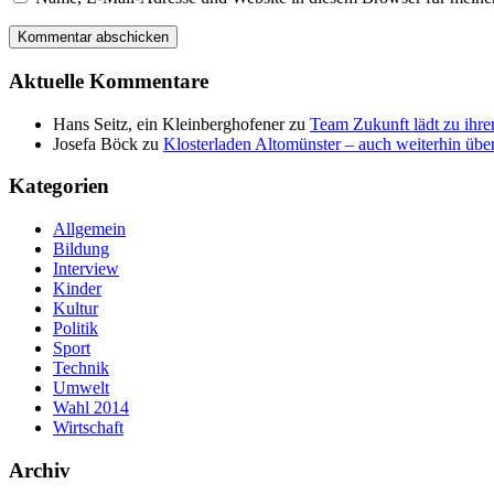
Aktuelle Kommentare
Hans Seitz, ein Kleinberghofener
zu
Team Zukunft lädt zu ihre
Josefa Böck
zu
Klosterladen Altomünster – auch weiterhin über
Kategorien
Allgemein
Bildung
Interview
Kinder
Kultur
Politik
Sport
Technik
Umwelt
Wahl 2014
Wirtschaft
Archiv