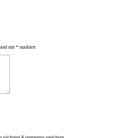
sind mit
*
markiert
n nächsten Kommentar speichern.