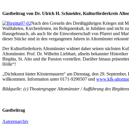
Gastbeitrag von Dr. Ulrich H. Schneider, Kulturförderkreis Alto
Nach den Greueln des Dreißigjährigen Krieges mit Mor
Wallfahrten, Kirchenfesten, im Reliquienkult, in Jubiläen und nicht z
Hausgebrauch, als auch für die Einwohnerschaft von Pfarrei und Mar
dieser Stücke sind in den vergangenen Jahren in Altomünster rekonstr
Der Kulturförderkreis Altomünster widmet daher seinen nächsten Kul
Altomünster. Prof. Dr. Wilhelm Liebhart, allseits bekannter Histori
Birgitta, St. Alto und die Passion vorstellen. Darüber hinaus präsen
Hölle“!
„Dichtkunst hinter Klostermauern“ am Dienstag, den 29. September, Be
willkommen. Information unter 0171-9290507 und
www.kfk-altomuen
Bildquelle: (c) Theatergruppe Altomünster / Aufführung des Birgitte
Gastbeitrag
Autorenarchiv