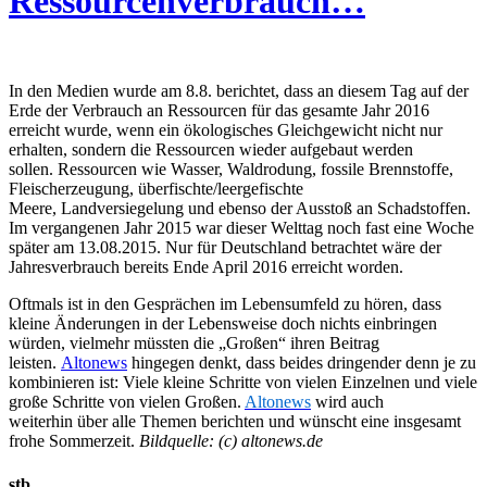
Ressourcenverbrauch…
In den Medien wurde am 8.8. berichtet, dass an diesem Tag auf der
Erde der Verbrauch an Ressourcen für das gesamte Jahr 2016
erreicht wurde, wenn ein ökologisches Gleichgewicht nicht nur
erhalten, sondern die Ressourcen wieder aufgebaut werden
sollen. Ressourcen wie Wasser, Waldrodung, fossile Brennstoffe,
Fleischerzeugung, überfischte/leergefischte
Meere, Landversiegelung und ebenso der Ausstoß an Schadstoffen.
Im vergangenen Jahr 2015 war dieser Welttag noch fast eine Woche
später am 13.08.2015. Nur für Deutschland betrachtet wäre der
Jahresverbrauch bereits Ende April 2016 erreicht worden.
Oftmals ist in den Gesprächen im Lebensumfeld zu hören, dass
kleine Änderungen in der Lebensweise doch nichts einbringen
würden, vielmehr müssten die „Großen“ ihren Beitrag
leisten.
Altonews
hingegen denkt, dass beides dringender denn je zu
kombinieren ist: Viele kleine Schritte von vielen Einzelnen und viele
große Schritte von vielen Großen.
Altonews
wird auch
weiterhin über alle Themen berichten und wünscht eine insgesamt
frohe Sommerzeit.
Bildquelle: (c) altonews.de
stb