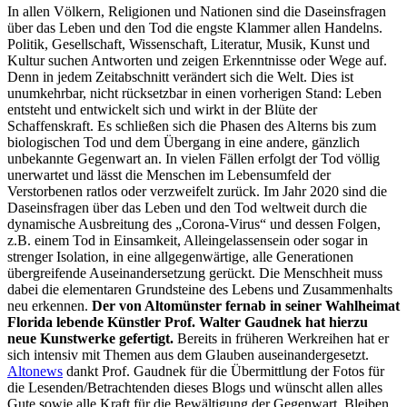
In allen Völkern, Religionen und Nationen sind die Daseinsfragen
über das Leben und den Tod die engste Klammer allen Handelns.
Politik, Gesellschaft, Wissenschaft, Literatur, Musik, Kunst und
Kultur suchen Antworten und zeigen Erkenntnisse oder Wege auf.
Denn in jedem Zeitabschnitt verändert sich die Welt. Dies ist
unumkehrbar, nicht rücksetzbar in einen vorherigen Stand: Leben
entsteht und entwickelt sich und wirkt in der Blüte der
Schaffenskraft. Es schließen sich die Phasen des Alterns bis zum
biologischen Tod und dem Übergang in eine andere, gänzlich
unbekannte Gegenwart an. In vielen Fällen erfolgt der Tod völlig
unerwartet und lässt die Menschen im Lebensumfeld der
Verstorbenen ratlos oder verzweifelt zurück. Im Jahr 2020 sind die
Daseinsfragen über das Leben und den Tod weltweit durch die
dynamische Ausbreitung des „Corona-Virus“ und dessen Folgen,
z.B. einem Tod in Einsamkeit, Alleingelassensein oder sogar in
strenger Isolation, in eine allgegenwärtige, alle Generationen
übergreifende Auseinandersetzung gerückt. Die Menschheit muss
dabei die elementaren Grundsteine des Lebens und Zusammenhalts
neu erkennen.
Der von Altomünster fernab in seiner Wahlheimat
Florida lebende Künstler Prof. Walter Gaudnek hat hierzu
neue Kunstwerke gefertigt.
Bereits in früheren Werkreihen hat er
sich intensiv mit Themen aus dem Glauben auseinandergesetzt.
Altonews
dankt Prof. Gaudnek für die Übermittlung der Fotos für
die Lesenden/Betrachtenden dieses Blogs und wünscht allen alles
Gute sowie alle Kraft für die Bewältigung der Gegenwart. Bleiben