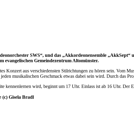
rdeonorchester SWS“, und das „Akkordeonensemble „AkkSept“ un
t im evangelischen Gemeindezentrum Altomünster.
 Konzert aus verschiedensten Stilrichtungen zu hören sein. Vom Mus
 jeden musikalischen Geschmack etwas dabei sein wird. Durch das Pro
 kennenlernen wird, beginnt um 17 Uhr. Einlass ist ab 16 Uhr. Der Ein
e (c) Gisela Bradl