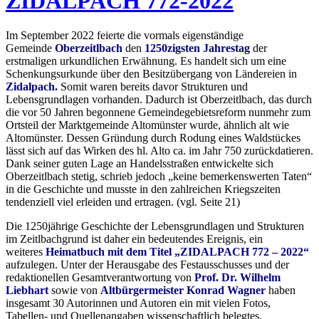
ZIDALPACH 772-2022
Im September 2022 feierte die vormals eigenständige
Gemeinde
Oberzeitlbach
den
1250zigsten Jahrestag
der
erstmaligen urkundlichen Erwähnung. Es handelt sich um eine
Schenkungsurkunde über den Besitzübergang von Ländereien in
Zidalpach.
Somit waren bereits davor Strukturen und
Lebensgrundlagen vorhanden. Dadurch ist Oberzeitlbach, das durch
die vor 50 Jahren begonnene Gemeindegebietsreform nunmehr zum
Ortsteil der Marktgemeinde Altomünster wurde, ähnlich alt wie
Altomünster. Dessen Gründung durch Rodung eines Waldstückes
lässt sich auf das Wirken des hl. Alto ca. im Jahr 750 zurückdatieren.
Dank seiner guten Lage an Handelsstraßen entwickelte sich
Oberzeitlbach stetig, schrieb jedoch „keine bemerkenswerten Taten“
in die Geschichte und musste in den zahlreichen Kriegszeiten
tendenziell viel erleiden und ertragen. (vgl. Seite 21)
Die 1250jährige Geschichte der Lebensgrundlagen und Strukturen
im Zeitlbachgrund ist daher ein bedeutendes Ereignis, ein
weiteres
Heimatbuch mit dem Titel „ZIDALPACH 772 – 2022“
aufzulegen. Unter der Herausgabe des Festausschusses und der
redaktionellen Gesamtverantwortung von
Prof. Dr. Wilhelm
Liebhart
sowie von
Altbürgermeister Konrad Wagner
haben
insgesamt 30 Autorinnen und Autoren ein mit vielen Fotos,
Tabellen- und Quellenangaben wissenschaftlich belegtes,