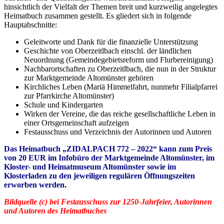
hinsichtlich der Vielfalt der Themen breit und kurzweilig angelegtes
Heimatbuch zusammen gestellt. Es gliedert sich in folgende
Hauptabschnitte:
Geleitworte und Dank für die finanzielle Unterstützung
Geschichte von Oberzeitlbach einschl. der ländlichen
Neuordnung (Gemeindegebietsreform
und Flurbereinigung)
Nachbarortschaften zu Oberzeitlbach, die nun in der Struktur
zur Marktgemeinde Altomünster gehören
Kirchliches Leben (Mariä Himmelfahrt, nunmehr Filialpfarrei
zur Pfarrkirche Altomünster)
Schule und Kindergarten
Wirken der Vereine, die das reiche gesellschaftliche Leben in
einer Ortsgemeinschaft aufzeigen
Festausschuss und Verzeichnis der Autorinnen und Autoren
Das Heimatbuch „ZIDALPACH 772 – 2022“ kann zum Preis
von 20 EUR im Infobüro der Marktgemeinde Altomünster, im
Kloster- und Heimatmuseum Altomünster sowie im
Klosterladen zu den jeweiligen regulären Öffnungszeiten
erworben werden.
Bildquelle (c) bei Festausschuss zur 1250-Jahrfeier, Autorinnen
und Autoren des Heimatbuches