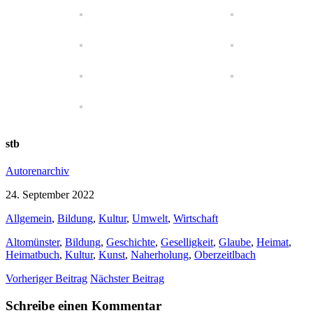
stb
Autorenarchiv
24. September 2022
Allgemein
,
Bildung
,
Kultur
,
Umwelt
,
Wirtschaft
Altomünster
,
Bildung
,
Geschichte
,
Geselligkeit
,
Glaube
,
Heimat
,
Heimatbuch
,
Kultur
,
Kunst
,
Naherholung
,
Oberzeitlbach
Vorheriger Beitrag
Nächster Beitrag
Schreibe einen Kommentar