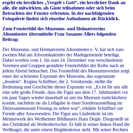
ergeht ein herzliches „Vergelt´s Gott“, ein herzlicher Dank an
alle, die mitwirkten, als Gäste teilnahmen oder sich beim
Betrachten der Fenster erfreuten. In der nachfolgenden
Fotogalerie finden sich einzelne Aufnahmen als Rückblick.
Zum Fensterbild des Museums- und Heimatvereins
Altomünster übermittelte Frau Susanne Allers folgenden
Beitrag:
Der Museums- und Heimatverein Altomünster e. V. hat sich zum
zweiten Mal am Adventskalender der Marktgemeinde beteiligt.
Dabei werden vom 1. bis zum 24. Dezember von verschiedenen
Vereinen und Gruppen gestaltete Fensterbilder der Reihe nach an
jedem Abend beleuchtet. Das Fensterbild des Museumsvereins zeigt
eines der schönsten Exponate des Museums, das sogenannte
„Jesulein“. Regina Schüffner, die 2. Vorsitzende, stellte die
Bedeutung und Geschichte dieses Exponats vor. „Es ist für uns alle
eine sehr große Freude, dass die Figur aus dem 17. Jahrhundert vor
ein paar Tagen wieder dauerhaft zu uns ins Museum zurückkehren
konnte, nachdem sie als Leihgabe in einer Sonderausstellung im
Diözesanmuseum Freising zu sehen war“, erklärte Schüffner zur
Freude aller Anwesenden. Die Figur aus Lindenholz ist ein
Meisterwerk des Weilheimer Bildhauers Hans Degle. Dargestellt ist
das Christkind als Weltenherrscher. Er hält in seiner linken Hand die
Weltkugel, die unter einem Birgittenkreuz steht. Mit seiner Rechten