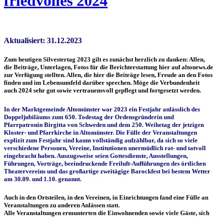
friedvolles 2024
Aktualisiert: 31.12.2023
Zum heutigen Silvestertag 2023 gilt es zunächst herzlich zu danken: Allen,
die Beiträge, Unterlagen, Fotos für die Berichterstattung hier auf altonews.de
zur Verfügung stellten. Allen, die hier die Beiträge lesen, Freude an den Fotos
finden und im Lebensumfeld darüber sprechen. Möge die Verbundenheit
auch 2024 sehr gut sowie vertrauensvoll gepflegt und fortgesetzt werden.
In der Marktgemeinde Altomünster war 2023 ein Festjahr anlässlich des
Doppeljubiläums zum 650. Todestag der Ordensgründerin und
Pfarrpatronin Birgitta von Schweden und dem 250. Weihetag der jetzigen
Kloster- und Pfarrkirche in Altomünster. Die Fülle der Veranstaltungen
explizit zum Festjahr sind kaum vollständig aufzählbar, da sich so viele
verschiedene Personen, Vereine, Institutionen unermüdlich rat- und tatvoll
eingebracht haben. Auszugsweise seien Gottesdienste, Ausstellungen,
Führungen, Vorträge, beeindruckende Freiluft-Aufführungen des örtlichen
Theatervereins und das großartige zweitägige Barockfest bei bestem Wetter
am 30.09. und 1.10. genannt.
Auch in den Ortsteilen, in den Vereinen, in Einrichtungen fand eine Fülle an
Veranstaltungen zu anderen Anlässen statt.
Alle Veranstaltungen ermunterten die Einwohnenden sowie viele Gäste, sich