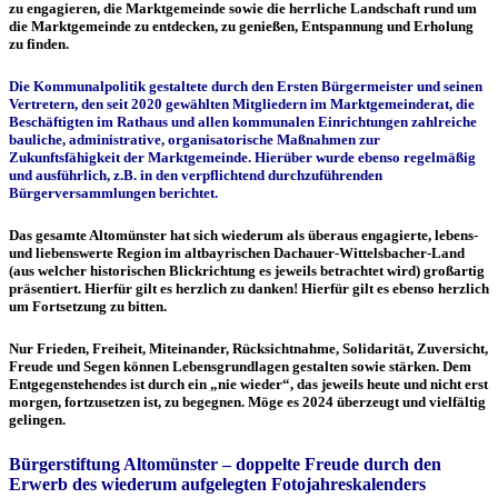
zu engagieren, die Marktgemeinde sowie die herrliche Landschaft rund um
die Marktgemeinde zu entdecken, zu genießen, Entspannung und Erholung
zu finden.
Die Kommunalpolitik gestaltete
durch den Ersten Bürgermeister und seinen
Vertretern, den seit 2020 gewählten Mitgliedern im Marktgemeinderat, die
Beschäftigten im Rathaus und allen kommunalen Einrichtungen zahlreiche
bauliche, administrative, organisatorische Maßnahmen zur
Zukunftsfähigkeit der Marktgemeinde. Hierüber wurde ebenso regelmäßig
und ausführlich, z.B. in den verpflichtend durchzuführenden
Bürgerversammlungen berichtet.
Das gesamte Altomünster hat sich wiederum als überaus engagierte, lebens-
und liebenswerte Region im altbayrischen Dachauer-Wittelsbacher-Land
(aus welcher historischen Blickrichtung es jeweils betrachtet wird) großartig
präsentiert. Hierfür gilt es herzlich zu danken! Hierfür gilt es ebenso herzlich
um Fortsetzung zu bitten.
Nur Frieden, Freiheit, Miteinander, Rücksichtnahme, Solidarität, Zuversicht,
Freude und Segen können Lebensgrundlagen gestalten sowie stärken. Dem
Entgegenstehendes ist durch ein „nie wieder“, das jeweils heute und nicht erst
morgen, fortzusetzen ist, zu begegnen. Möge es 2024 überzeugt und vielfältig
gelingen.
Bürgerstiftung Altomünster – doppelte Freude durch den
Erwerb des wiederum aufgelegten Fotojahreskalenders