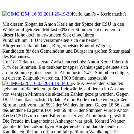
Kerle kann’s – Kerle macht’s.
Mit diesem Slogan ist Anton Kerle an der Spitze der CSU in den
Wahlkampf getreten. Mit fast 60% der Stimmen hat er einen in
dieser Höhe doch unerwarteten Sieg eingefahren.
Pünktlich um 18 Uhr versammelten sich die beiden
Bürgermeisterkandidaten, Bürgermeister Konrad Wagner,
Kandidaten für den Gemeinderat und Bürger im großen Sitzungsaal
des Rathauses.
Um 18:17 dann das erste Zwischenergebnis: Anton Kerle führt mit
51% der Stimmen. Ein denkbar knapper Wahlausgang deutete sich
an. In Summe gibt es heuer in Altomünster 5472 Stimmberechtigte,
zu diesem Zeitpunkt waren ca. 1000 Stimme ausgezählt.
Alle Anwesenden schauten
gebannt auf die beiden großen Leinwände, auf denen im Abstand
von wenigen Minuten die aktuellen Zahlen gezeigt wurden. Gegen
18:27 dann das nächste Update: Anton Kerle machte einen großen
Sprung nach vorn, auf 59% der Wählerstimmen. Gegen 18:56 stand
das amtliche Ergebnis fest. Mit 59,48 % der Stimmen wurde Anton
Kerle (CSU) zum neuen Bürgermeister von Altomünster gewählt.
Die Freude im Lager seiner Anhänger war groß. Konrad Wagner
gratulierte dem zukünftigen Bürgermeister und dankte beiden
Kandidaten für Ihren offen und fair geführten Wahlkampf. Er