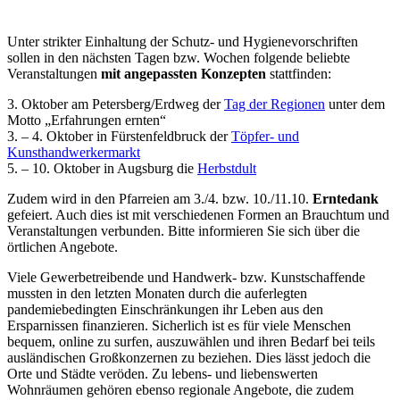
Unter strikter Einhaltung der Schutz- und Hygienevorschriften
sollen in den nächsten Tagen bzw. Wochen folgende beliebte
Veranstaltungen
mit angepassten Konzepten
stattfinden:
3. Oktober am Petersberg/Erdweg der
Tag der Regionen
unter dem
Motto „Erfahrungen ernten“
3. – 4. Oktober in Fürstenfeldbruck der
Töpfer- und
Kunsthandwerkermarkt
5. – 10. Oktober in Augsburg die
Herbstdult
Zudem wird in den Pfarreien am 3./4. bzw. 10./11.10.
Erntedank
gefeiert. Auch dies ist mit verschiedenen Formen an Brauchtum und
Veranstaltungen verbunden. Bitte informieren Sie sich über die
örtlichen Angebote.
Viele Gewerbetreibende und Handwerk- bzw. Kunstschaffende
mussten in den letzten Monaten durch die auferlegten
pandemiebedingten Einschränkungen ihr Leben aus den
Ersparnissen finanzieren. Sicherlich ist es für viele Menschen
bequem, online zu surfen, auszuwählen und ihren Bedarf bei teils
ausländischen Großkonzernen zu beziehen. Dies lässt jedoch die
Orte und Städte veröden. Zu lebens- und liebenswerten
Wohnräumen gehören ebenso regionale Angebote, die zudem